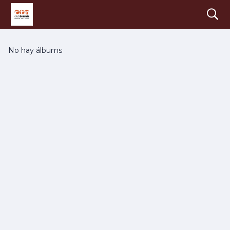
search
Galería
No hay álbums