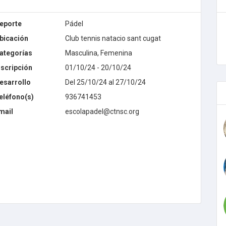
eporte
Pádel
bicación
Club tennis natacio sant cugat
ategorías
Masculina, Femenina
nscripción
01/10/24 - 20/10/24
esarrollo
Del 25/10/24 al 27/10/24
.
eléfono(s)
936741453
mail
escolapadel@ctnsc.org