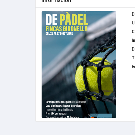
Información
D
U
C
I
D
T
E
.